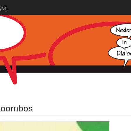
ngen
Doornbos